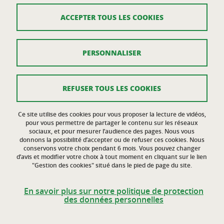
Institut Pascal, axe GePEB,
Bâtiment Polytech,
ACCEPTER TOUS LES COOKIES
2, avenue Blaise Pascal,
63170 Aubière
Courriel :
asso.codegepra@sigma-clermont.fr
PERSONNALISER
Crédits
REFUSER TOUS LES COOKIES
Mentions légales
Ce site utilise des cookies pour vous proposer la lecture de vidéos,
Données personnelles
pour vous permettre de partager le contenu sur les réseaux
sociaux, et pour mesurer l’audience des pages. Nous vous
donnons la possibilité d’accepter ou de refuser ces cookies. Nous
Plan du site
conservons votre choix pendant 6 mois. Vous pouvez changer
d’avis et modifier votre choix à tout moment en cliquant sur le lien
Gestion des cookies
"Gestion des cookies" situé dans le pied de page du site.
Accessibilité : non conforme
En savoir plus sur notre politique de protection
des données personnelles