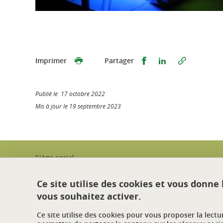
Partager sur Faceb
Partager sur L
Imprimer
Partager
Publié le 17 octobre 2022
Mis à jour le 19 septembre 2023
Siège social
Institut Pascal, axe GePEB,
Bâtiment Polytech,
Ce site utilise des cookies et vous donne
2, avenue Blaise Pascal,
vous souhaitez activer.
63170 Aubière
Courriel :
asso.codegepra@sigma-clermont.fr
Ce site utilise des cookies pour vous proposer la lect