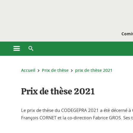
Gestion des cookies
Comit
Ouvrir le menu principal
Ouvrir le moteur de recherche
Vous êtes ici :
Accueil
Prix de thèse
prix de thèse 2021
Prix de thèse 2021
Le prix de thèse du CODEGEPRA 2021 a été décerné à Car
François CORNET et la co-direction Fabrice GROS. Ses tr